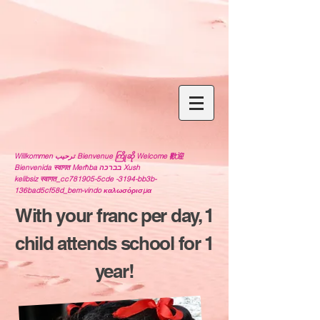
Willkommen ترحيب Bienvenue ကြိုဆို Welcome 歡迎
Bienvenida स्वागत Merħba בברכה Xush
kelibsiz स्वागत_cc781905-5cde -3194-bb3b-
136bad5cf58d_bem-vindo καλωσόρισμα
With your franc per day, 1
child attends school for 1
year!